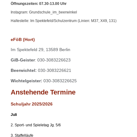
Öffnungszeiten: 07.30-13.00 Uhr
Instagram: Grundschule_im_beerwinkel
Haltestelle: Im Spektefeld/Schulzentrum (Linien: M37, X49, 131)
eFöB (Hort)
Im
Spektefeld 29,
13589 Berlin
GiB-Geister
: 030-3083226623
Beerwichtel:
030-3083226621
Wichtelgeister:
030-3083226625
Anstehende Termine
Schuljahr 2025/2026
Juli
2. Sport- und Spieletag Jg. 5/6
3. Staffelläufe