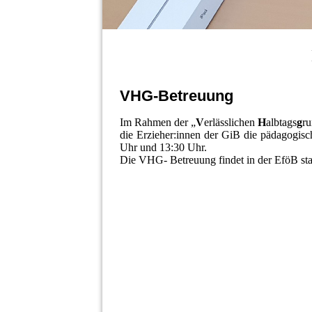
VHG-Betreuung
Im Rahmen der „
V
erlässlichen
H
albtags
g
ru
die Erzieher:innen der GiB die pädagogisc
Uhr und 13:30 Uhr.
Die VHG- Betreuung findet in der EföB stat