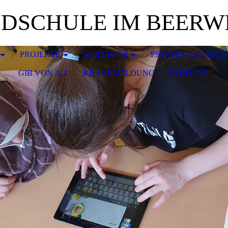
DSCHULE IM BEERW
PROJEKTE
HORT/EFÖB
PSYCHO-SOZIALES
GIB VON A-Z
KRANKMELDUNG
KONTAKT