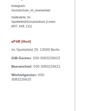
Instagram:
Grundschule_im_beerwinkel
Haltestelle: Im
Spektefeld/Schulzentrum (Linien:
M37, X49, 131)
eFöB (Hort)
Im
Spektefeld 29,
13589 Berlin
GiB-Geister
: 030-3083226623
Beerwichtel:
030-3083226621
Wichtelgeister:
030-
3083226625