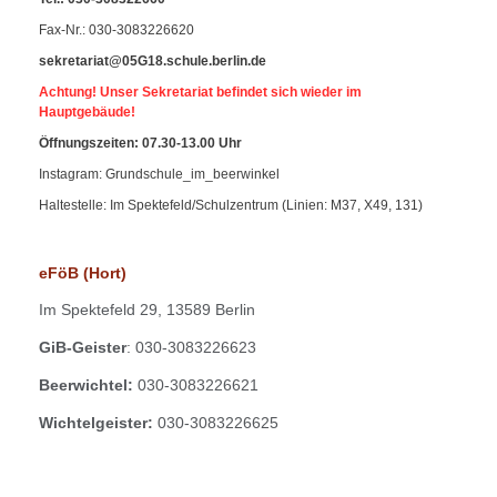
Fax-Nr
.: 030-3083226620
sekretariat@05G18.schule.berlin.de
Achtung! Unser Sekretariat befindet sich wieder im
Hauptgebäude!
Öffnungszeiten: 07.30-13.00 Uhr
Instagram: Grundschule_im_beerwinkel
Haltestelle: Im Spektefeld/Schulzentrum (Linien: M37, X49, 131)
eFöB (Hort)
Im
Spektefeld 29,
13589 Berlin
GiB-Geister
: 030-3083226623
Beerwichtel:
030-3083226621
Wichtelgeister:
030-3083226625