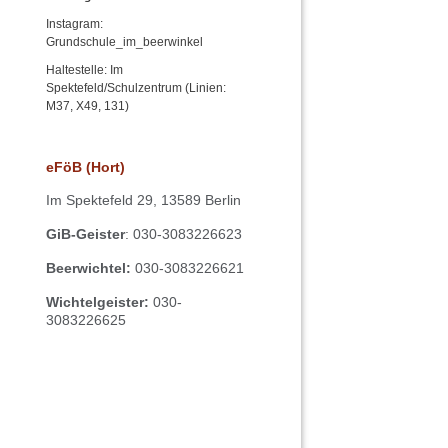
Instagram:
Grundschule_im_beerwinkel
Haltestelle: Im
Spektefeld/Schulzentrum (Linien:
M37, X49, 131)
eFöB (Hort)
Im
Spektefeld 29,
13589 Berlin
GiB-Geister
: 030-3083226623
Beerwichtel:
030-3083226621
Wichtelgeister:
030-
3083226625