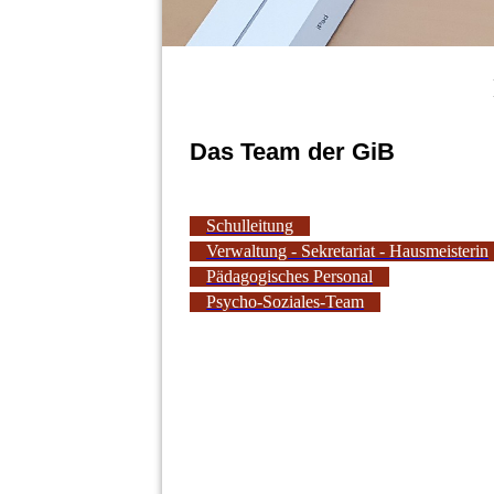
Das Team der GiB
Schulleitung
Verwaltung - Sekretariat - Hausmeisterin
Pädagogisches Personal
Psycho-Soziales-Team