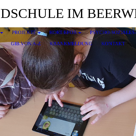
DSCHULE IM BEERW
PROJEKTE
HORT/EFÖB
PSYCHO-SOZIALES
GIB VON A-Z
KRANKMELDUNG
KONTAKT