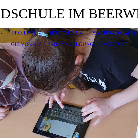
DSCHULE IM BEERW
PROJEKTE
HORT/EFÖB
PSYCHO-SOZIALES
GIB VON A-Z
KRANKMELDUNG
KONTAKT