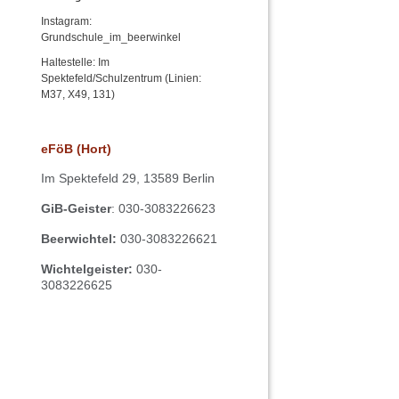
Instagram:
Grundschule_im_beerwinkel
Haltestelle: Im
Spektefeld/Schulzentrum (Linien:
M37, X49, 131)
eFöB (Hort)
Im
Spektefeld 29,
13589 Berlin
GiB-Geister
: 030-3083226623
Beerwichtel:
030-3083226621
Wichtelgeister:
030-
3083226625